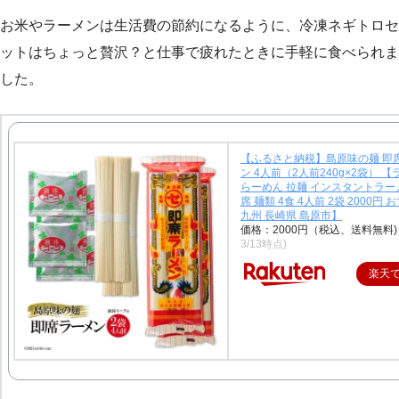
お米やラーメンは生活費の節約になるように、冷凍ネギトロセ
ットはちょっと贅沢？と仕事で疲れたときに手軽に食べられま
した。
【ふるさと納税】島原味の麺 即
ン 4人前（2人前240g×2袋） 
らーめん 拉麺 インスタントラー
席 麺類 4食 4人前 2袋 2000円 
九州 長崎県 島原市】
価格：2000円（税込、送料無料)
3/13時点)
楽天