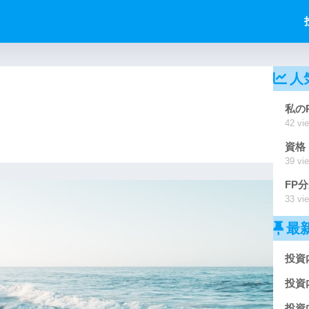
人
私の
42 vi
資格
39 vi
FP
33 vi
最
投資
投資
投資